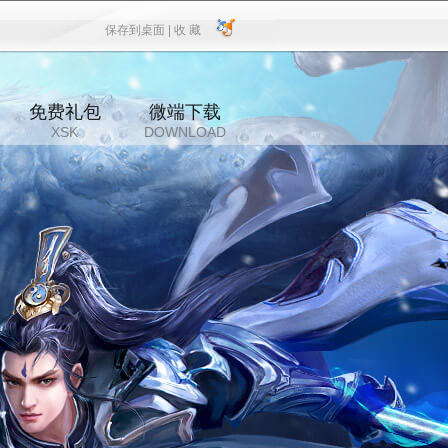
保存到桌面 |
收 藏
保存到桌面
|
收 藏
免费礼包
微端下载
XSK
DOWNLOAD