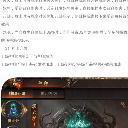
-冥火：攻击时有概率触发冥火惩罚，对目标玩家额外造成伤害，且目标
-乾坤：受到致命伤害时，必定触发乾坤援主，直接抵挡本次致命伤害，
-八卦：攻击时有概率对其施加八卦压制，使目标玩家接下来受到每秒百
效果
-龙魂：当自身生命值低于35%时，立即获得3S的龙魂护盾，至多可吸
的伤害减少10%
（3）神印升级
升级神印消耗灵玉与帝印精华
升级神印可提升基础属性加成，升级到指定等级可获得额外效果加成