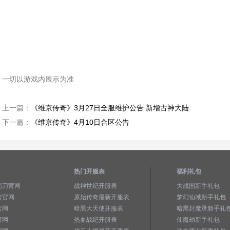
一切以游戏内展示为准
上一篇：
《维京传奇》3月27日全服维护公告 新增古神大陆
下一篇：
《维京传奇》4月10日合区公告
热门开服表
福利礼包
霸刀官网
战神世纪开服表
大战国新手礼包
传官网
原始传奇最新开服表
梦幻仙域新手礼包
官网
暗黑大天使开服表
暗黑封魔录新手礼
官网
热血战纪开服表
仙魔劫新手礼包