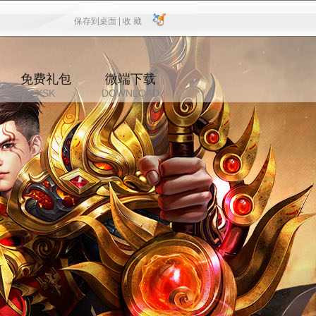
保存到桌面 |
收 藏
保存到桌面
|
收 藏
免费礼包
微端下载
XSK
DOWNLOAD