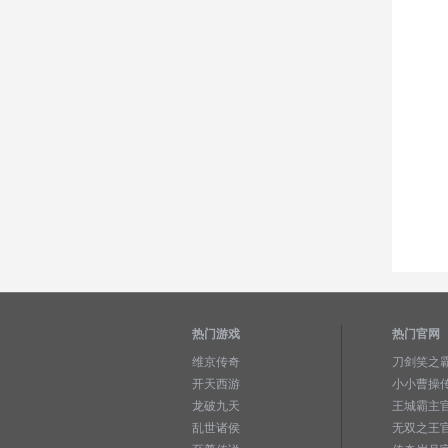
热门游戏
热门官网
维京传奇
刀剑笑之
开天西游
小小曹操
龙破九天
王城霸主
乱世诸侯
无双之王