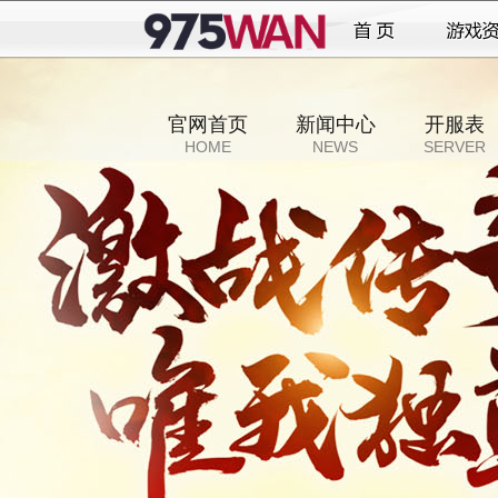
官网首页
新闻中心
开服表
HOME
NEWS
SERVER